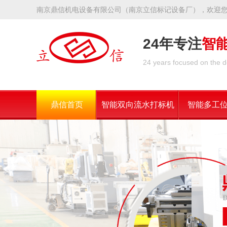
南京鼎信机电设备有限公司（南京立信标记设备厂），欢迎
24年专注
智
24 years focused on the d
鼎信首页
智能双向流水打标机
智能多工