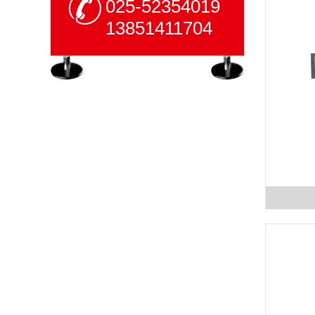
025-52354019
13851411704