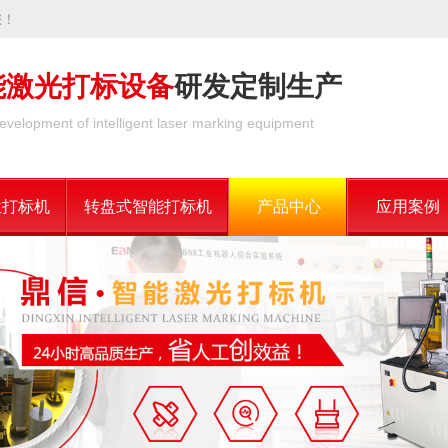
您！
能激光打标设备
研发定制生产
evelopment of intelligent laser marking equipment
位打标机
转盘式智能打标机
产品中心
应用案例