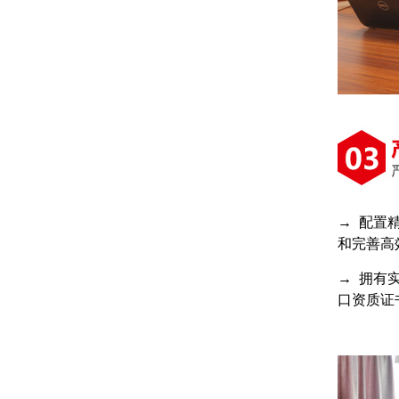
→ 配置
和完善高
→ 拥有
口资质证