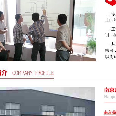
→ 
上门
→ 
训、
→ 
宗旨
以周
南京鼎