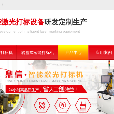
您！
能激光打标设备
研发定制生产
evelopment of intelligent laser marking equipment
位打标机
转盘式智能打标机
产品中心
应用案例